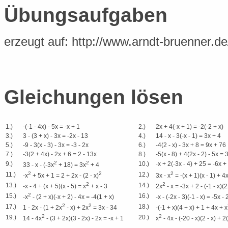
Übungsaufgaben
erzeugt auf: http://www.arndt-bruenner.d
Gleichungen lösen
1.)
-(-1 - 4x) - 5x = -x + 1
2.)
2x + 4(-x + 1) = -2(-2 + x)
3.)
3 - (3 + x) - 3x = -2x - 13
4.)
14 - x - 3(-x - 1) = 3x + 4
5.)
-9 - 3(x - 3) - 3x = -3 - 2x
6.)
-4(2 - x) - 3x + 8 = 9x + 76
7.)
-3(2 + 4x) - 2x + 6 = 2 - 13x
8.)
-5(x - 8) + 4(2x - 2) - 5x = 
2
2
9.)
10.)
-x + 2(-3x - 4) + 25 = -6x +
33 - x - (-3x
+ 18) = 3x
+ 4
2
2
2
11.)
12.)
-x
+ 5x + 1 = 2 + 2x - (2 - x)
3x - x
= -(x + 1)(x - 1) + 4x
2
2
13.)
14.)
-x - 4 + (x + 5)(x - 5) = x
+ x - 3
2x
- x = -3x + 2 - (-1 - x)(
2
15.)
16.)
-x
- (2 + x)(-x + 2) - 4x = -4(1 + x)
-x - (-2x - 3)(-1 - x) = -5x - 
2
2
17.)
18.)
1 - 2x - (1 + 2x
- x) + 2x
= 3x - 34
-(-1 + x)(4 + x) + 1 + 4x + x
2
2
19.)
20.)
14 - 4x
- (3 + 2x)(3 - 2x) - 2x = -x + 1
x
- 4x - (-20 - x)(2 - x) + 2