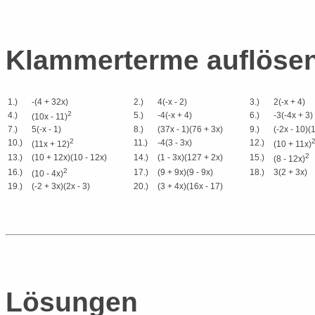
Klammerterme auflöse
1.)
-(4 + 32x)
2.)
4(-x - 2)
3.)
2(-x + 4)
2
4.)
5.)
-4(-x + 4)
6.)
-3(-4x + 3)
(10x - 11)
7.)
5(-x - 1)
8.)
(37x - 1)(76 + 3x)
9.)
(-2x - 10)(1
2
10.)
11.)
-4(3 - 3x)
12.)
(11x + 12)
(10 + 11x)
2
13.)
(10 + 12x)(10 - 12x)
14.)
(1 - 3x)(127 + 2x)
15.)
(8 - 12x)
2
16.)
17.)
(9 + 9x)(9 - 9x)
18.)
3(2 + 3x)
(10 - 4x)
19.)
(-2 + 3x)(2x - 3)
20.)
(3 + 4x)(16x - 17)
Lösungen