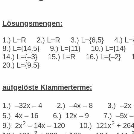
Lösungsmengen:
1.) L=R
2.) L=R
3.) L={6,5}
4.) L=
8.) L={14,5}
9.) L={11}
10.) L={14}
14.) L={–3}
15.) L=R
16.) L={–2}
20.) L={9,5}
aufgelöste Klammerterme:
1.) –32x – 4
2.) –4x – 8
3.) –2x 
5.) 4x – 16
6.) 12x – 9
7.) –5x –
2
2
9.) 2x
– 14x – 120
10.) 121x
+ 264
2