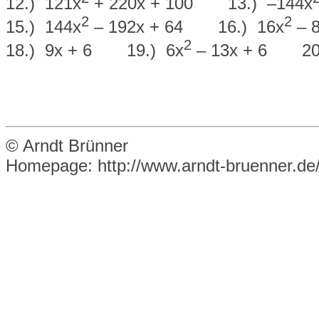
12.) 121x
+ 220x + 100
13.) –144x
2
2
15.) 144x
– 192x + 64
16.) 16x
– 8
2
18.) 9x + 6
19.) 6x
– 13x + 6
20
© Arndt Brünner
Homepage: http://www.arndt-bruenner.de